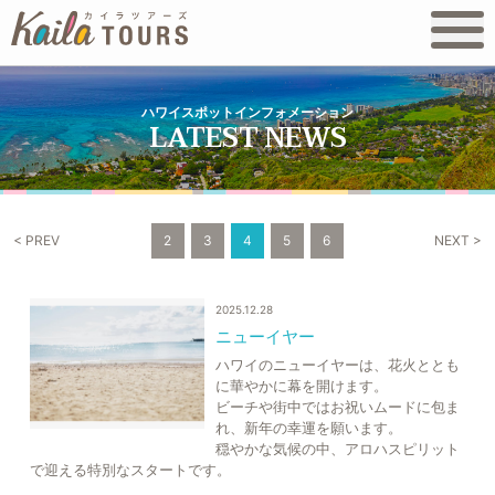
ハワイスポットインフォメーション
< PREV
2
3
4
5
6
NEXT >
2025.12.28
ニューイヤー
ハワイのニューイヤーは、花火ととも
に華やかに幕を開けます。
ビーチや街中ではお祝いムードに包ま
れ、新年の幸運を願います。
穏やかな気候の中、アロハスピリット
で迎える特別なスタートです。