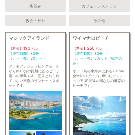
街並み
カフェ・レストラン
教会・神社
その他
マジックアイランド
ワイマナロビーチ
190
250
【料金】
ドル
【料金】
ドル
【滞在時間】30分
【滞在時間】30分
【カット数】30カット
【カット数】0カット（観光の
み）
アラモアナショッピングモール
から約10分の距離にあるビーチ
オアフ島の東海岸にある2015年
沿いの半島です。意外と知られ
全米No.1ビーチに輝いたテンシ
ていない穴場のサンセットスポ
ョンアUP間違い間なしの魅惑の
ットです。
ビーチです。