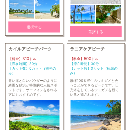
選択する
選択する
カイルアビーチパーク
ラニアケアビーチ
310
500
【料金】
ドル
【料金】
ドル
【滞在時間】30分
【滞在時間】30分
【カット数】0カット（観光の
【カット数】0カット（観光の
み）
み）
青い海と白いパウダーのように
ほぼ100％野生のウミガメと会
綺麗な砂浜が特徴的な人気スポ
うことができるビーチです。日
ットです。サーフィンをされる
光浴をしているウミガメを観て
方にもおすすめです。
いると癒されます。