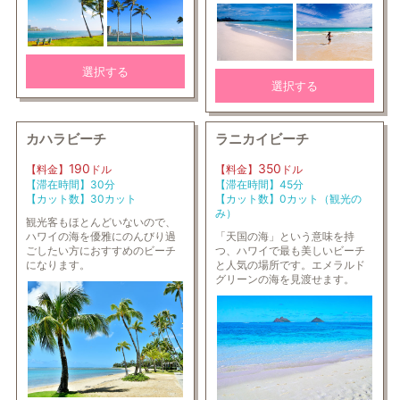
選択する
選択する
カハラビーチ
ラニカイビーチ
190
350
【料金】
ドル
【料金】
ドル
【滞在時間】30分
【滞在時間】45分
【カット数】30カット
【カット数】0カット（観光の
み）
観光客もほとんどいないので、
ハワイの海を優雅にのんびり過
「天国の海」という意味を持
ごしたい方におすすめのビーチ
つ、ハワイで最も美しいビーチ
になります。
と人気の場所です。エメラルド
グリーンの海を見渡せます。